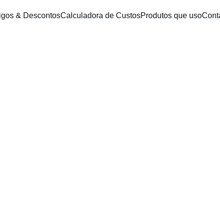
igos & Descontos
Calculadora de Custos
Produtos que uso
Cont
André Silva
12/31/2025